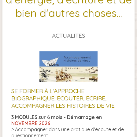
bien d'autres choses...
ACTUALITÉS
SE FORMER À L'APPROCHE
SOI
BIOGRAPHIQUE: ECOUTER, ECRIRE,
écri
ur
ACCOMPAGNER LES HISTOIRES DE VIE
Viva
3 MODULES sur 6 mois - Démarrage en
8-10
NOVEMBRE 2026
Racon
> Accompagner dans une pratique d'écoute et de
terr
questionnement.