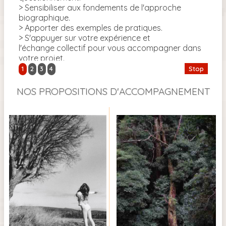
> Sensibiliser aux fondements de l'approche
Insc
biographique.
> Apporter des exemples de pratiques.
Plus 
> S'appuyer sur votre expérience et
l'échange collectif pour vous accompagner dans
votre projet.
1
2
3
4
Stop
Demandez plus d'information ici.
Programme détaillé
de la formation.
NOS PROPOSITIONS D'ACCOMPAGNEMENT
INSCRIPTIONS AVANT OCTOBRE