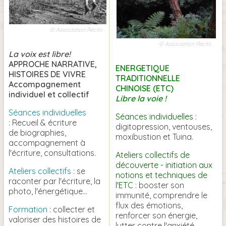
© Association Récits
© Association Récits
La voix est libre!
APPROCHE NARRATIVE,
ENERGETIQUE
HISTOIRES DE VIVRE
TRADITIONNELLE
Accompagnement
CHINOISE (ETC)
individuel et collectif
Libre la voie !
Séances individuelles
Séances individuelles
:
: Recueil & écriture
digitopression, ventouses,
de biographies,
moxibustion et Tuina.
accompagnement à
l'écriture, consultations.
Ateliers collectifs de
découverte - initiation aux
Ateliers collectifs
: se
notions et techniques de
raconter par l'écriture, la
l'ETC
: booster son
photo, l'énergétique...
immunité, comprendre le
flux des émotions,
Formation
: collecter et
renforcer son énergie,
valoriser des histoires de
lutter contre l'anxiété,